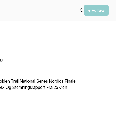
+ Follow
67
lden Trail National Series Nordics Finale
øps- Og Stemningsrapport Fra 25K'en