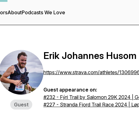
tors
About
Podcasts We Love
Erik Johannes Husom
https://www.strava.com/athletes/130699
Guest appearance on:
#232 - Fýri Trail by Salomon 29K 2024 | Go
Guest
#227 - Stranda Fjord Trail Race 2024 | L