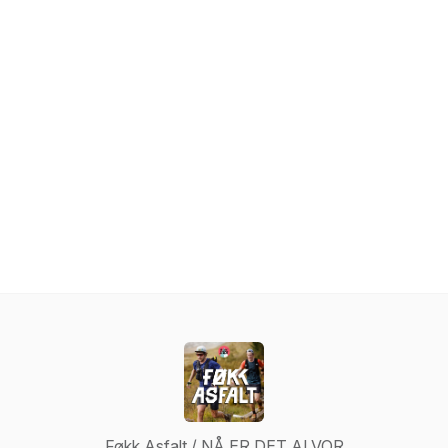
Føkk Asfalt / NÅ ER DET ALVOR