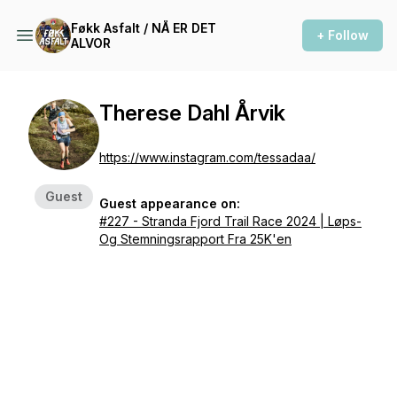
Føkk Asfalt / NÅ ER DET
+ Follow
ALVOR
Therese Dahl Årvik
https://www.instagram.com/tessadaa/
Guest
Guest appearance on:
#227 - Stranda Fjord Trail Race 2024 | Løps-
Og Stemningsrapport Fra 25K'en