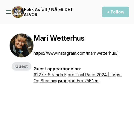
Føkk Asfalt / NÅ ER DET
+ Follow
ALVOR
Mari Wetterhus
https://www.instagram.com/marriwetterhus/
Guest
Guest appearance on:
#227 - Stranda Fjord Trail Race 2024 | Løps-
Og Stemningsrapport Fra 25K'en