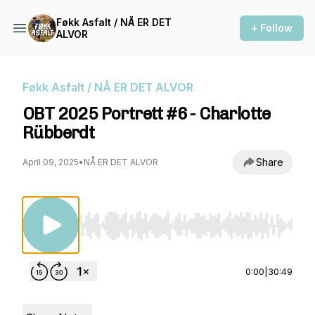
Føkk Asfalt / NÅ ER DET
+ Follow
ALVOR
Føkk Asfalt / NÅ ER DET ALVOR
OBT 2025 Portrett #6 - Charlotte
Rübberdt
Share
April 09, 2025
•
NÅ ER DET ALVOR
Use Left/Right to seek, Home/End to jump to st
0:00
|
30:49